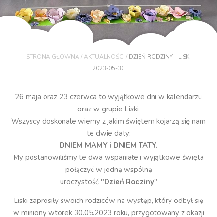
/
/
STRONA GŁÓWNA
AKTUALNOŚCI
DZIEŃ RODZINY - LISKI
2023-05-30
26 maja oraz 23 czerwca to wyjątkowe dni w kalendarzu
oraz w grupie Liski.
Wszyscy doskonale wiemy z jakim świętem kojarzą się nam
te dwie daty:
DNIEM MAMY i DNIEM TATY.
My postanowiliśmy te dwa wspaniałe i wyjątkowe święta
połączyć w jedną wspólną
uroczystość
"Dzień Rodziny"
Liski zaprosiły swoich rodziców na występ, który odbył się
w miniony wtorek 30.05.2023 roku, przygotowany z okazji