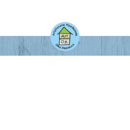
ADRES
Artystyczne Przedszkole Olka Klepacza
Łódzka 4/6
42-202 Częstochowa