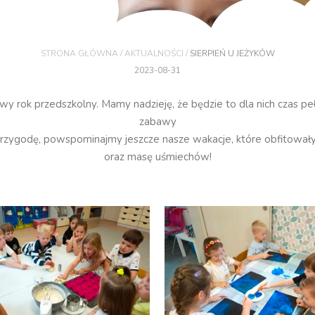
/
/
STRONA GŁÓWNA
AKTUALNOŚCI
SIERPIEŃ U JEŻYKÓW
2023-08-31
wy rok przedszkolny. Mamy nadzieję, że będzie to dla nich czas 
zabawy
rzygodę, powspominajmy jeszcze nasze wakacje, które obfitowały 
oraz masę uśmiechów!