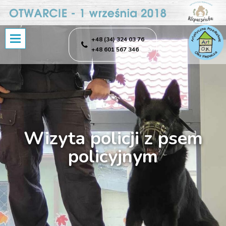
+48 (34) 324 03 76
+48 601 567 346
Wizyta policji z psem
policyjnym