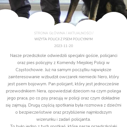
/
/
STRONA GŁÓWNA
AKTUALNOŚCI
WIZYTA POLICJI Z PSEM POLICYJNYM
2023-11-20
Nasze przedszkole odwiedzili specjalni goście, policjanci
oraz pies policyjny z Komendy Miejskiej Policji w
Częstochowie. Już na samym początku największe
zainteresowanie wzbudził owczarek niemiecki Nero, który
jest psem bojowym. Pan policjant, który jest jednocześnie
przewodnikiem Nera, opowiedział dzieciom na czym polega
jego praca, po co psy pracują w policji oraz czym dokładnie
się zajmują. Drugą częścią spotkania była rozmowa z dziećmi
o bezpieczeństwie oraz przybliżenie najmłodszym
wizerunku i zadań policjanta.
To było jedno z tych spotkań, które nasze przedszkolaki