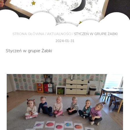
/
/
STRONA GŁÓWNA
AKTUALNOŚCI
STYCZEŃ W GRUPIE ŻABKI
2024-01-31
Styczeń w grupie Żabki