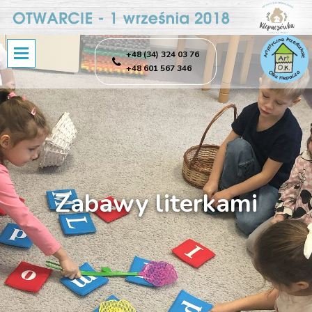
+48 (34) 324 03 76
+48 601 567 346
Zabawy literkami