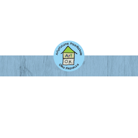
ADRES
Artystyczne Przedszkole Olka Klepacza
Łódzka 4/6