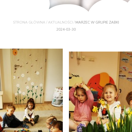
/
/
STRONA GŁÓWNA
AKTUALNOŚCI
MARZEC W GRUPIE ŻABKI
2024-03-30